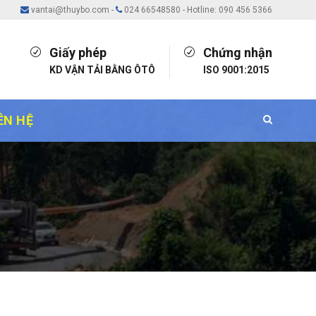
vantai@thuybo.com
-
024 66548580 - Hotline: 090 456 5366
Giấy phép
Chứng nhận
KD VẬN TẢI BẰNG ÔTÔ
ISO 9001:2015
ÊN HỆ