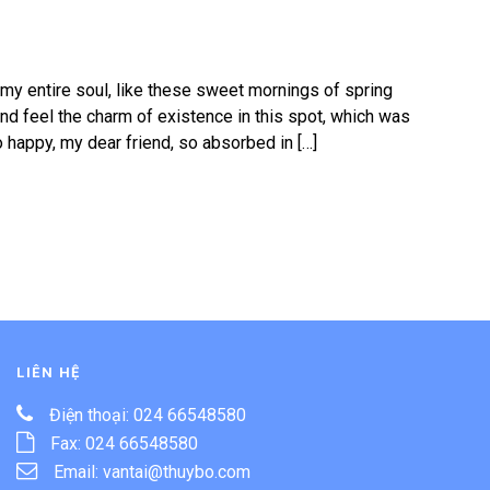
my entire soul, like these sweet mornings of spring
and feel the charm of existence in this spot, which was
o happy, my dear friend, so absorbed in […]
LIÊN HỆ
Điện thoại: 024 66548580
Fax: 024 66548580
Email:
vantai@thuybo.com