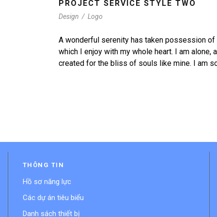
PROJECT SERVICE STYLE TWO
Design
/
Logo
A wonderful serenity has taken possession of 
which I enjoy with my whole heart. I am alone, 
created for the bliss of souls like mine. I am s
THÔNG TIN
Hồ sơ năng lực
Các dự án tiêu biểu
Danh sách thiết bị