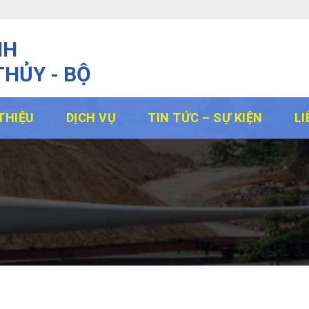
NH
THỦY - BỘ
 THIỆU
DỊCH VỤ
TIN TỨC – SỰ KIỆN
LI