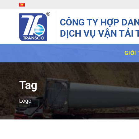
CÔNG TY HỢP DA
DỊCH VỤ VẬN TẢI 
GIỚI
Tag
Logo