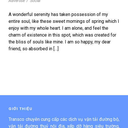
Advertise
/
Social
A wonderful serenity has taken possession of my
entire soul, like these sweet mornings of spring which I
enjoy with my whole heart. I am alone, and feel the
charm of existence in this spot, which was created for
the bliss of souls like mine. I am so happy, my dear
friend, so absorbed in […]
GIỚI THIỆU
Transco chuyên cung cấp các dịch vụ vận tải đường bộ,
vận tải đường thuỷ nội địa, xếp dỡ hàng siêu trường,